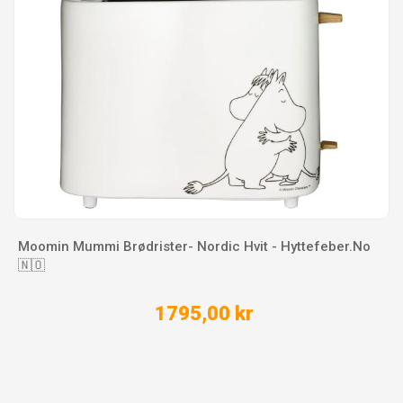
Moomin Mummi Brødrister- Nordic Hvit - Hyttefeber.No
🇳🇴
1795,00 kr