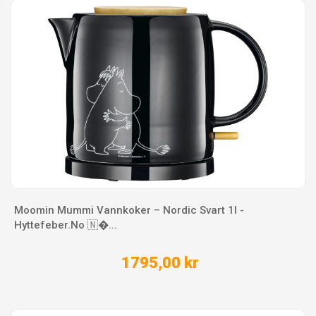
Moomin Mummi Vannkoker – Nordic Svart 1l -
Hyttefeber.No 🇳�...
1795,00 kr