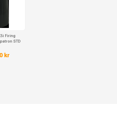
i Firing
spatron STD
0 kr