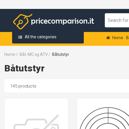
All the categories
Home
B
Home
/
Båt, MC og ATV
/
Båtutstyr
Båtutstyr
145 products