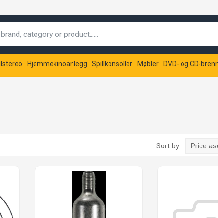
ilstereo
Hjemmekinoanlegg
Spillkonsoller
Møbler
DVD- og CD-bren
Sort by:
Price a