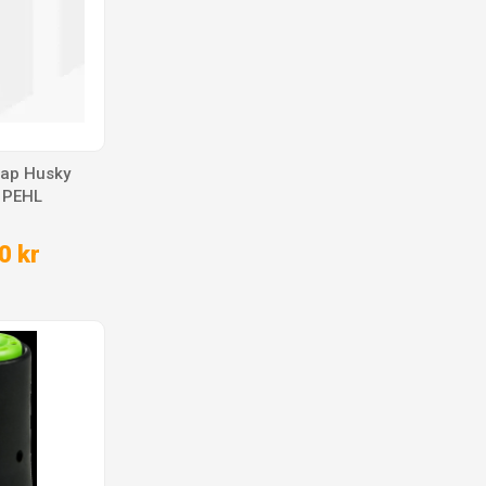
Rap Husky
- PEHL
0 kr