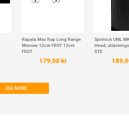
Rapala Max Rap Long Range
Spinlock UML MK5
Minnow 12cm FRST 12cm
Head, utløsning
FRST
STD
179,00 kr
189,0
SEE MORE