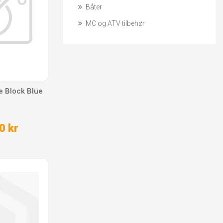
Båter
MC og ATV tilbehør
e Block Blue
0 kr