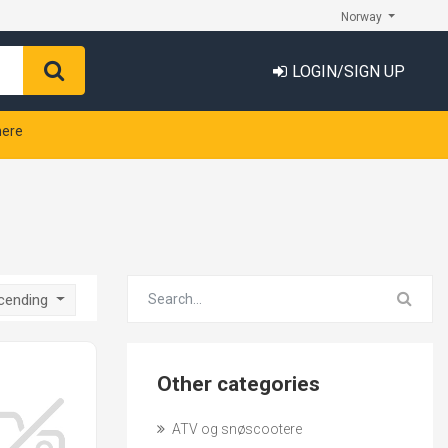
Norway
LOGIN/SIGN UP
nere
scending
Other categories
ATV og snøscootere