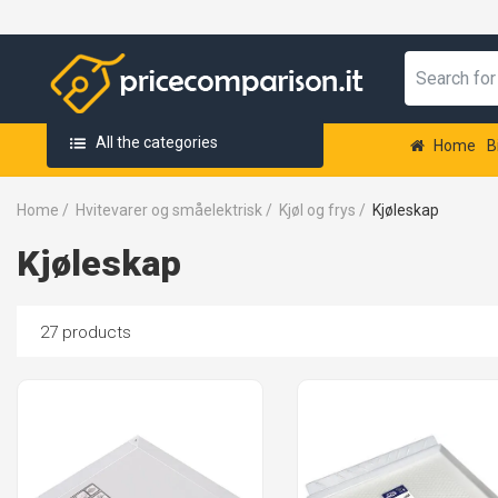
All the categories
Home
B
Home
/
Hvitevarer og småelektrisk
/
Kjøl og frys
/
Kjøleskap
Kjøleskap
27 products