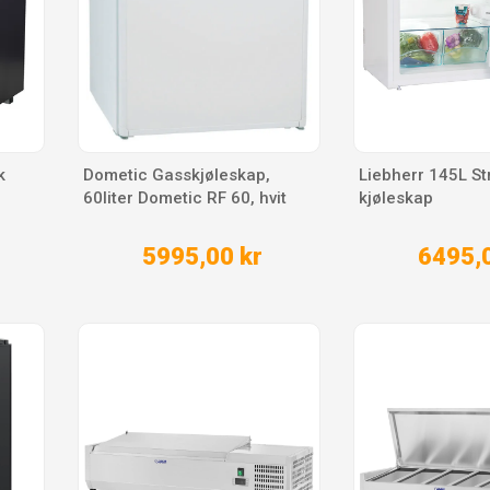
k
Dometic Gasskjøleskap,
Liebherr 145L St
60liter Dometic RF 60, hvit
kjøleskap
5995,00 kr
6495,0