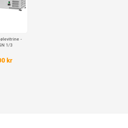
ølevitrine -
GN 1/3
0 kr