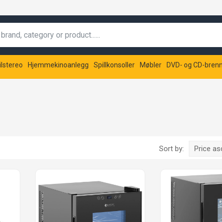
ilstereo
Hjemmekinoanlegg
Spillkonsoller
Møbler
DVD- og CD-bren
Sort by:
Price a