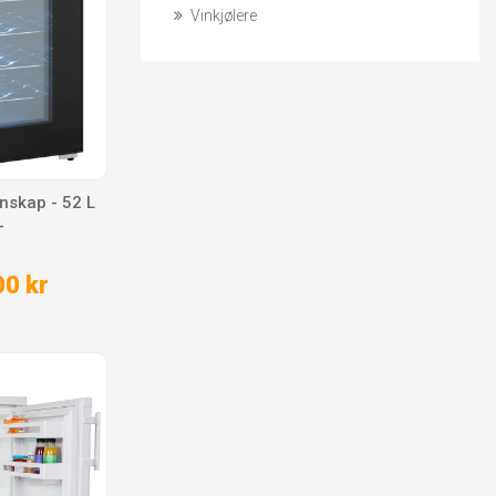
Vinkjølere
inskap - 52 L
-
0 kr