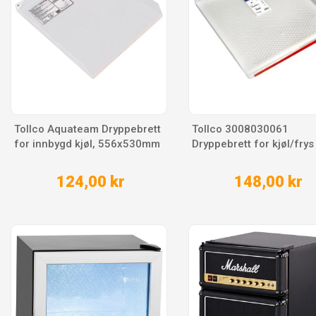
Tollco Aquateam Dryppebrett
Tollco 3008030061
for innbygd kjøl, 556x530mm
Dryppebrett for kjøl/frys
124,00 kr
148,00 kr