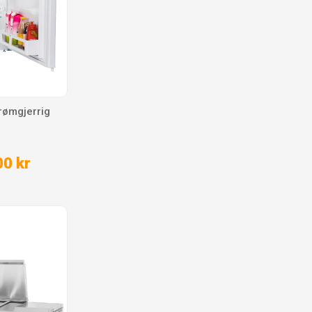
rømgjerrig
0 kr