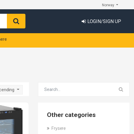
Norway
LOGIN/SIGN UP
nere
scending
Other categories
Frysere