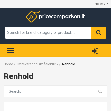
Norway
Home
/
Hvitevarer og småelektrisk
/
Renhold
Renhold