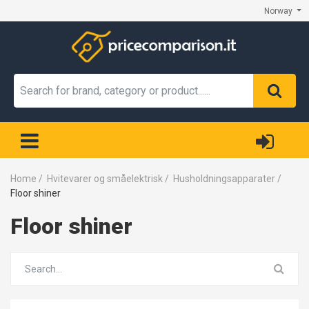
Norway
Home
/
Hvitevarer og småelektrisk
/
Husholdningsapparater
/
Floor shiner
Floor shiner