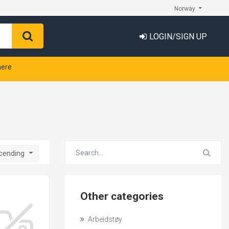
Norway
LOGIN/SIGN UP
nere
scending
Other categories
Arbeidstøy