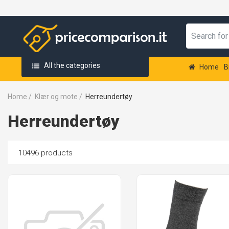
All the categories
Home
B
Home
/
Klær og mote
/
Herreundertøy
Herreundertøy
10496 products