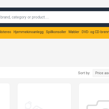
ilstereo
Hjemmekinoanlegg
Spillkonsoller
Møbler
DVD- og CD-bren
Sort by:
Price a