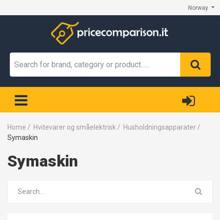
Norway
Home
/
Hvitevarer og småelektrisk
/
Husholdningsapparater
/
Symaskin
Symaskin