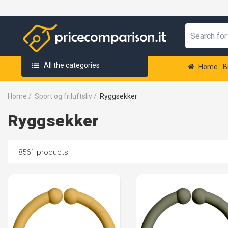
All the categories
Home
B
Home
/
Sport og friluftsliv
/
Ryggsekker
Ryggsekker
8561 products