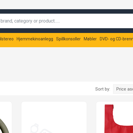
ilstereo
Hjemmekinoanlegg
Spillkonsoller
Møbler
DVD- og CD-bren
Sort by:
Price a