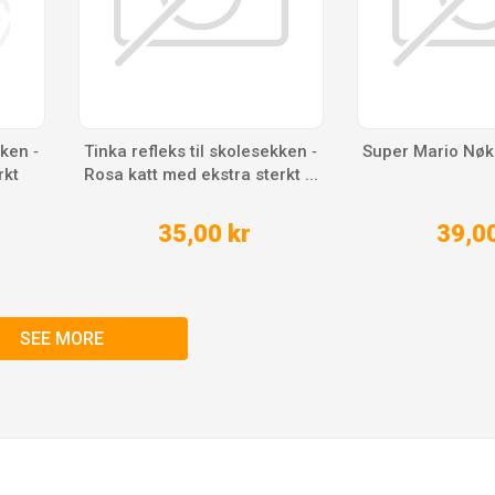
kken ‑
Tinka refleks til skolesekken ‑
Super Mario Nøk
rkt
Rosa katt med ekstra sterkt ...
35,00 kr
39,00
SEE MORE