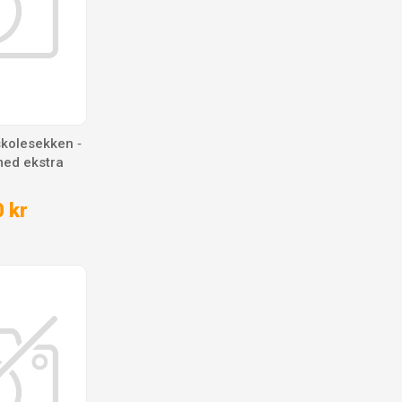
 skolesekken ‑
med ekstra
 kr