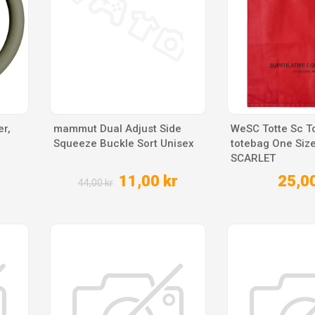
er,
mammut Dual Adjust Side
WeSC Totte Sc T
Squeeze Buckle Sort Unisex
totebag One Siz
SCARLET
11,00 kr
25,00
44,00 kr