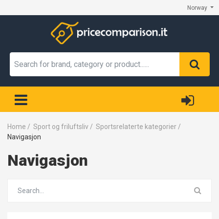
Norway
Home
/
Sport og friluftsliv
/
Sportsrelaterte kategorier
/
Navigasjon
Navigasjon