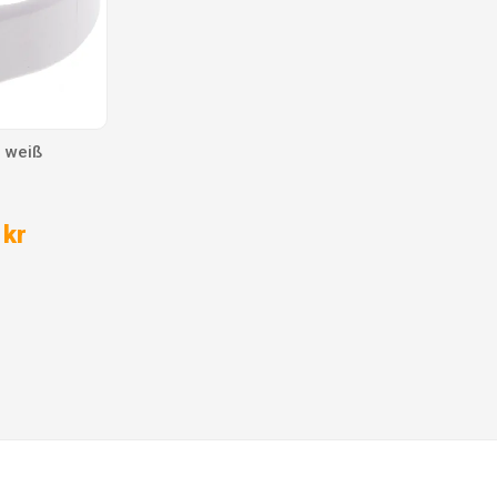
g weiß
 kr