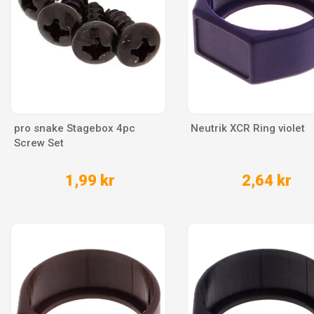
pro snake Stagebox 4pc
Neutrik XCR Ring violet
Screw Set
1,99 kr
2,64 kr