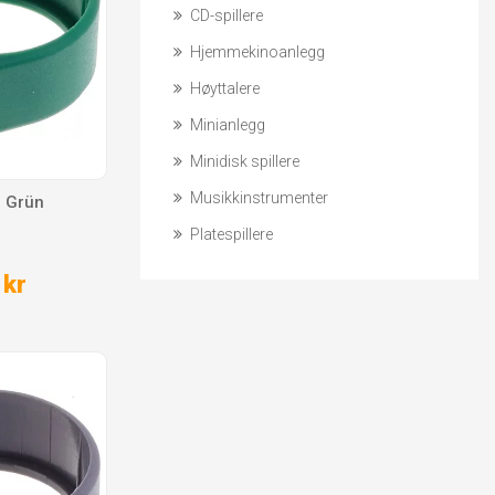
CD-spillere
Hjemmekinoanlegg
Høyttalere
Minianlegg
Minidisk spillere
Musikkinstrumenter
g Grün
Platespillere
 kr