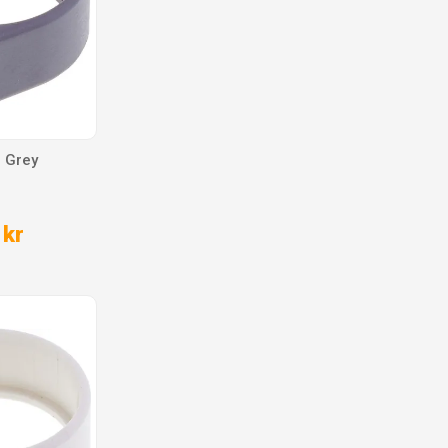
g Grey
 kr