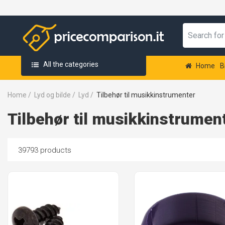
All the categories
Home
B
Home
/
Lyd og bilde
/
Lyd
/
Tilbehør til musikkinstrumenter
Tilbehør til musikkinstrumen
39793 products