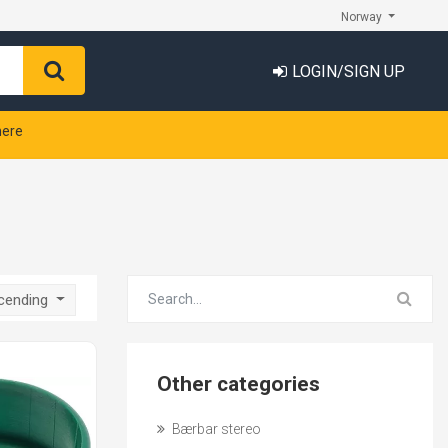
Norway
LOGIN/SIGN UP
nere
scending
Other categories
Bærbar stereo