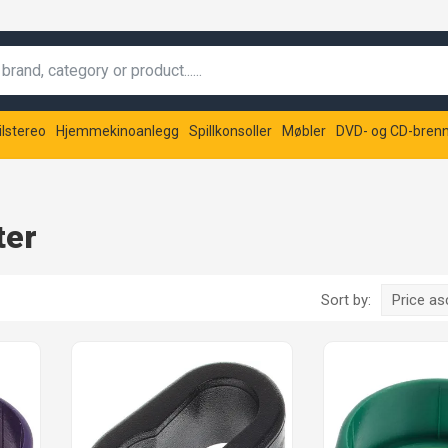
ilstereo
Hjemmekinoanlegg
Spillkonsoller
Møbler
DVD- og CD-bren
ter
Sort by:
Price a