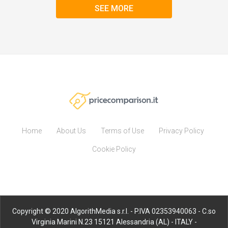
SEE MORE
Home
About Us
Terms of Use
Privacy Policy
Cookie Policy
Copyright © 2020 AlgorithMedia s.r.l. - P.IVA 02353940063 - C.so
Virginia Marini N.23 15121 Alessandria (AL) - ITALY -