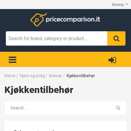
Norway
Home
/
Hjem og bolig
/
Interiør
/
Kjøkkentilbehør
Kjøkkentilbehør