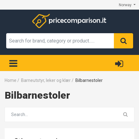
Norway
Home
/
Barneutstyr, leker og klær
/
Bilbarnestoler
Bilbarnestoler