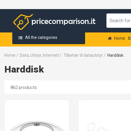
All the categories
Home
B
Home
/
Data, Utstyr, Internett
/
Tilbehør til datautstyr
/
Harddisk
Harddisk
862 products