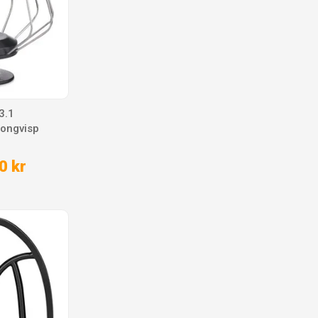
3.1
longvisp
0 kr