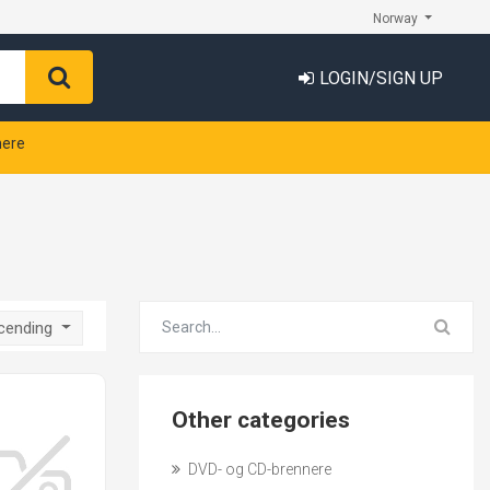
Norway
LOGIN/SIGN UP
nere
scending
Other categories
DVD- og CD-brennere