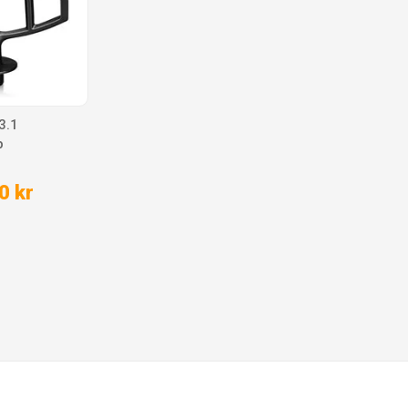
3.1
p
0 kr