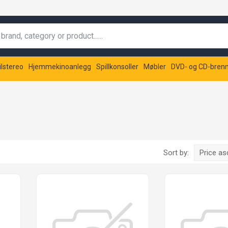
ilstereo
Hjemmekinoanlegg
Spillkonsoller
Møbler
DVD- og CD-bren
Sort by:
Price a