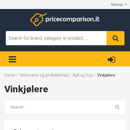
Norway
Home
/
Hvitevarer og småelektrisk
/
Kjøl og frys
/
Vinkjølere
Vinkjølere