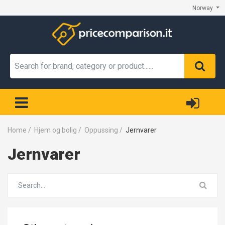
Norway
Home
/
Hjem og bolig
/
Oppussing
/
Jernvarer
Jernvarer