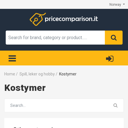
Norway
Home
/
Spill, leker og hobby
/
Kostymer
Kostymer