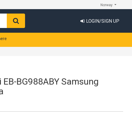
Norway
LOGIN/SIGN UP
nere
ri EB-BG988ABY Samsung
a