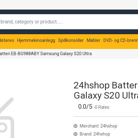
ilstereo
Hjemmekinoanlegg
Spillkonsoller
Møbler
DVD- og CD-bren
atteri EB-BG988ABY Samsung Galaxy S20 Ultra
24hshop Batte
Galaxy S20 Ultr
0.0/5
-0 Rates
Merchant: 24hshop
Brand: 24hshop