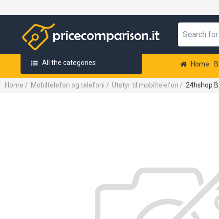
All the categories
Home
B
Home
/
Mobiltelefon og telefoni
/
Utstyr til mobiltelefon
/
24hshop B