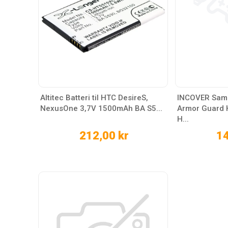
Altitec Batteri til HTC DesireS,
INCOVER Sams
NexusOne 3,7V 1500mAh BA S5...
Armor Guard H
H...
212,00 kr
14