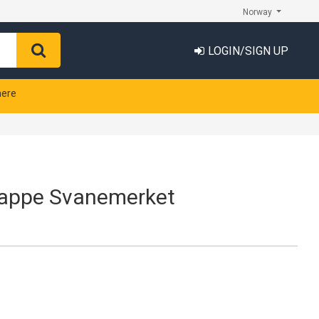
Norway
LOGIN/SIGN UP
nere
kappe Svanemerket