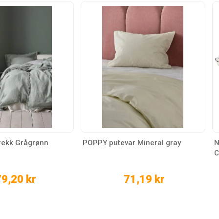
rekk Grågrønn
POPPY putevar Mineral gray
N
C
9,20 kr
71,19 kr