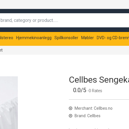
ilstereo
Hjemmekinoanlegg
Spillkonsoller
Møbler
DVD- og CD-bren
et
Cellbes Senge
0.0/5
-0 Rates
Merchant: Cellbes.no
Brand: Cellbes