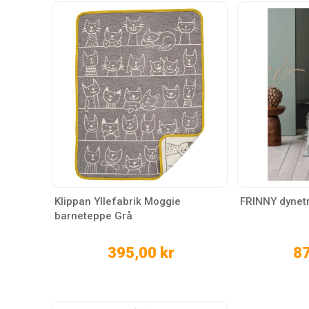
Klippan Yllefabrik Moggie
FRINNY dynet
barneteppe Grå
395,00 kr
87