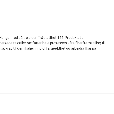
Henger ned på tre sider. Trådtetthet 144. Produktet er
kede tekstiler omfatter hele prosessen - fra fiberfremstilling til
l.a. krav til kjemikalieinnhold, fargeekthet og arbeidsvilkår på