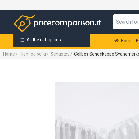
All the categories
Home
B
Home
/
Hjem og bolig
/
Sengetøy
/
Cellbes Sengekappe Svanemerk