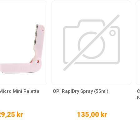
icro Mini Palette
OPI RapiDry Spray (55ml)
C
B
9,25 kr
135,00 kr