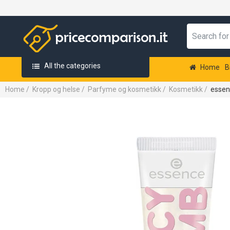
All the categories
Home
B
Home
/
Kropp og helse
/
Parfyme og kosmetikk
/
Kosmetikk
/
essen