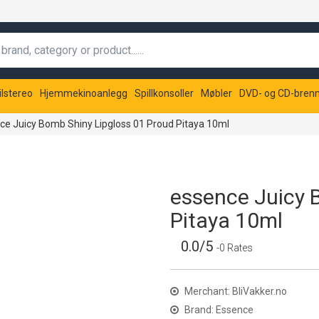
ilstereo
Hjemmekinoanlegg
Spillkonsoller
Møbler
DVD- og CD-bren
ce Juicy Bomb Shiny Lipgloss 01 Proud Pitaya 10ml
essence Juicy 
Pitaya 10ml
0.0/5
-0 Rates
Merchant: BliVakker.no
Brand: Essence